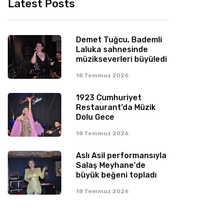
Latest Posts
Demet Tuğcu, Bademli
Laluka sahnesinde
müzikseverleri büyüledi
18 Temmuz 2026
1923 Cumhuriyet
Restaurant’da Müzik
Dolu Gece
18 Temmuz 2026
Aslı Asil performansıyla
Salaş Meyhane'de
büyük beğeni topladı
18 Temmuz 2026