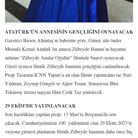
ATATÜRK’ÜN ANNESİNİN GENÇLİĞİNİ OYNAYACAK
Gazeteci Birsen Altuntaş’ın haberine göre, Güner, ulu önder
Mustafa Kemal Atatürk’ün annesi Zübeyde Hanım’ın hayatını
anlatan “Zübeyde Analar Oğullar” filminde başrol oynayacak.
Güzel oyuncu filmde Zübeyde hanımın gençliğini canlandıracak.
Proje Tasarımı ICNN Yapım’a ait olan filmin yapımcıları ise Nuri
Yıldırım, Zeynep Güngör ve Alper Tosun. Senaryosu İlber
Tekinsoy imzası taşıyan filmi Cenk Yaz yönetecek.
29 EKİM’DE YAYINLANACAK
Son hazırlıkları yapılan proje, 13 Mart’ta Bergama’da sete
çıkacak. Cumhuriyetimizin 100. yıldönümü olan 29 Ekim 2023’te
vizyona girmesi planlanan filmde Zübeyde hanımın daha önce hiç