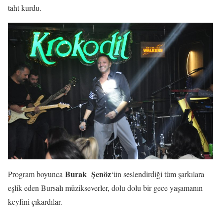
taht kurdu.
Burak Şenöz
Program boyunca
‘ün seslendirdiği tüm şarkılara
eşlik eden Bursalı müzikseverler, dolu dolu bir gece yaşamanın
keyfini çıkardılar.