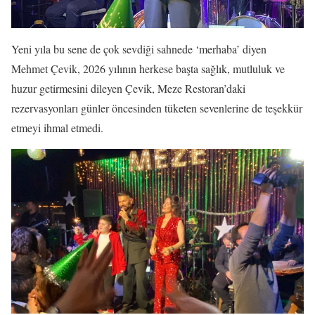
Yeni yıla bu sene de çok sevdiği sahnede ‘merhaba’ diyen
Mehmet Çevik, 2026 yılının herkese başta sağlık, mutluluk ve
huzur getirmesini dileyen Çevik, Meze Restoran’daki
rezervasyonları günler öncesinden tüketen sevenlerine de teşekkür
etmeyi ihmal etmedi.