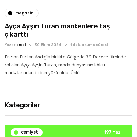
magazin
Ayça Ayşin Turan mankenlere taş
çıkarttı
Yazar
ersel
30 Ekim 2024
1 dak. okuma süresi
En son Furkan Andıç’la birlikte Gölgede 39 Derece filminde
rol alan Ayça Ayşin Turan, moda dünyasının köklü
markalarından birinin yüzü oldu. Ünlü…
Kategoriler
cemiyet
197 Yazı