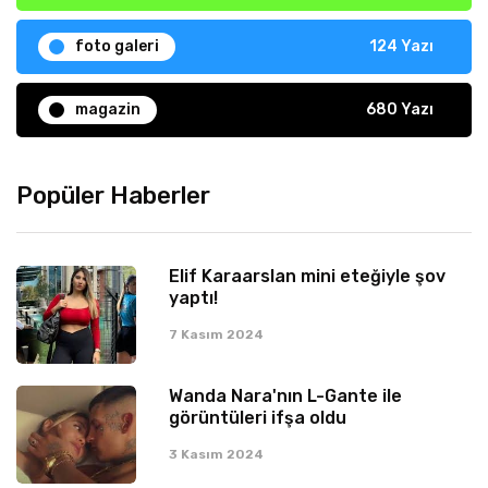
foto galeri
124 Yazı
magazin
680 Yazı
Popüler Haberler
Elif Karaarslan mini eteğiyle şov
yaptı!
7 Kasım 2024
Wanda Nara'nın L-Gante ile
görüntüleri ifşa oldu
3 Kasım 2024