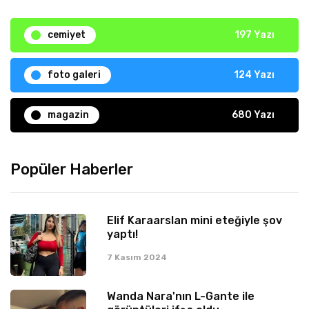
cemiyet
197 Yazı
foto galeri
124 Yazı
magazin
680 Yazı
Popüler Haberler
Elif Karaarslan mini eteğiyle şov
yaptı!
7 Kasım 2024
Wanda Nara'nın L-Gante ile