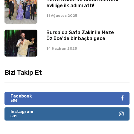
evliliğe ilk adımı attı!
11 Ağustos 2025
Bursa'da Safa Zakir ile Meze
Özlüce'de bir başka gece
14 Haziran 2025
Bizi Takip Et
Facebook
656
Instagram
581