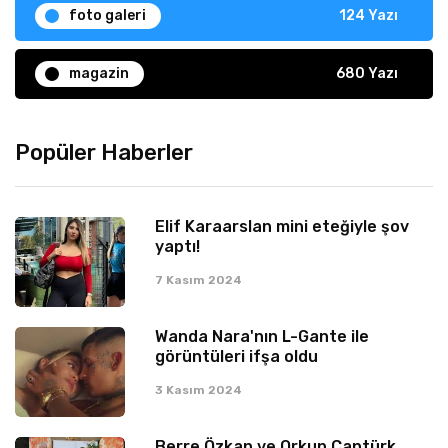
foto galeri
124 Yazı
magazin
680 Yazı
Popüler Haberler
Elif Karaarslan mini eteğiyle şov
yaptı!
7 Kasım 2024
Wanda Nara'nın L-Gante ile
görüntüleri ifşa oldu
3 Kasım 2024
Berre Özkan ve Orkun Cantürk