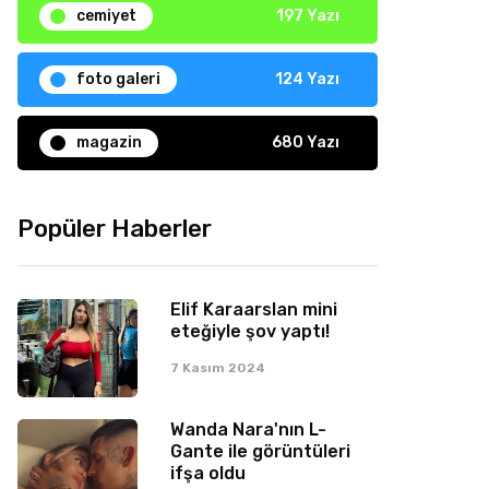
cemiyet
197 Yazı
foto galeri
124 Yazı
magazin
680 Yazı
Popüler Haberler
Elif Karaarslan mini
eteğiyle şov yaptı!
7 Kasım 2024
Wanda Nara'nın L-
Gante ile görüntüleri
ifşa oldu