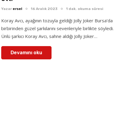
Yazar
ersel
16 Aralık 2023
1 dak. okuma süresi
Koray Avcı, ayağının tozuyla geldiği Jolly Joker Bursa’da
birbirinden güzel şarkılarını sevenleriyle birlikte söyledi.
Ünlü şarkıcı Koray Avcı, sahne aldığı Jolly Joker…
Devamını oku