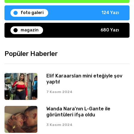
foto galeri
124 Yazı
magazin
680 Yazı
Popüler Haberler
Elif Karaarslan mini eteğiyle şov
yaptı!
7 Kasım 2024
Wanda Nara'nın L-Gante ile
görüntüleri ifşa oldu
3 Kasım 2024