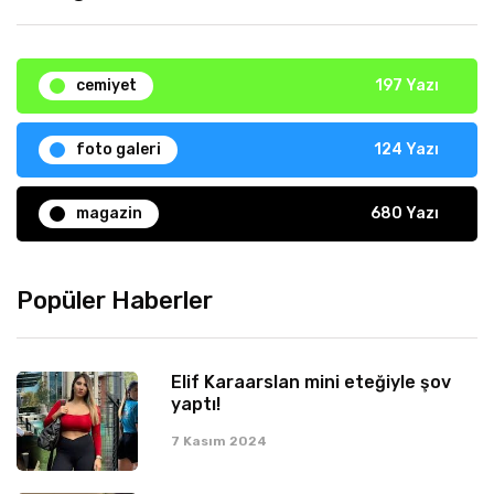
cemiyet
197 Yazı
foto galeri
124 Yazı
magazin
680 Yazı
Popüler Haberler
Elif Karaarslan mini eteğiyle şov
yaptı!
7 Kasım 2024