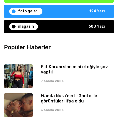
foto galeri
124 Yazı
magazin
680 Yazı
Popüler Haberler
Elif Karaarslan mini eteğiyle şov
yaptı!
7 Kasım 2024
Wanda Nara'nın L-Gante ile
görüntüleri ifşa oldu
3 Kasım 2024