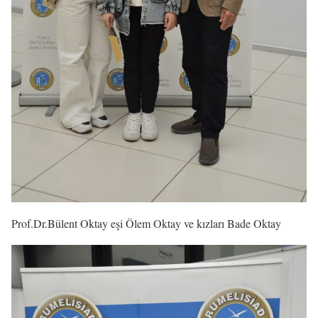
Prof.Dr.Bülent Oktay eşi Ölem Oktay ve kızları Bade Oktay