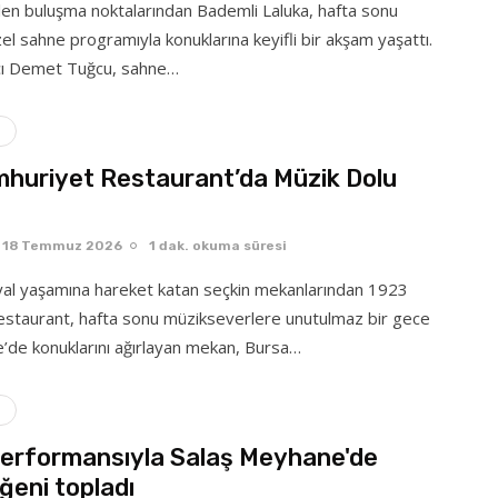
ilen buluşma noktalarından Bademli Laluka, hafta sonu
el sahne programıyla konuklarına keyifli bir akşam yaşattı.
tçı Demet Tuğcu, sahne…
huriyet Restaurant’da Müzik Dolu
18 Temmuz 2026
1 dak. okuma süresi
yal yaşamına hareket katan seçkin mekanlarından 1923
staurant, hafta sonu müzikseverlere unutulmaz bir gece
e’de konuklarını ağırlayan mekan, Bursa…
 performansıyla Salaş Meyhane'de
ğeni topladı