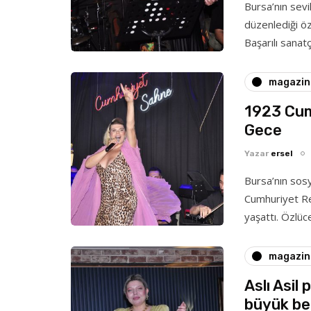
Bursa’nın sev
düzenlediği öz
Başarılı sana
magazin
1923 Cum
Gece
Yazar
ersel
Bursa’nın sos
Cumhuriyet Re
yaşattı. Özlüc
magazin
Aslı Asil
büyük be