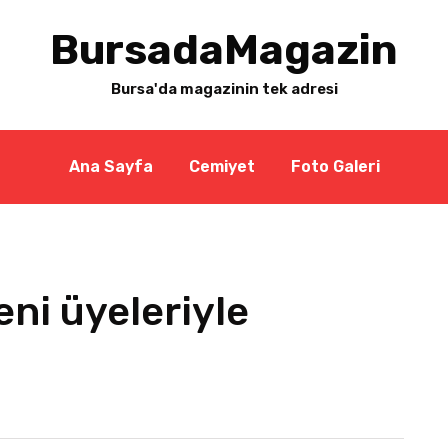
BursadaMagazin
Bursa'da magazinin tek adresi
Ana Sayfa
Cemiyet
Foto Galeri
ni üyeleriyle