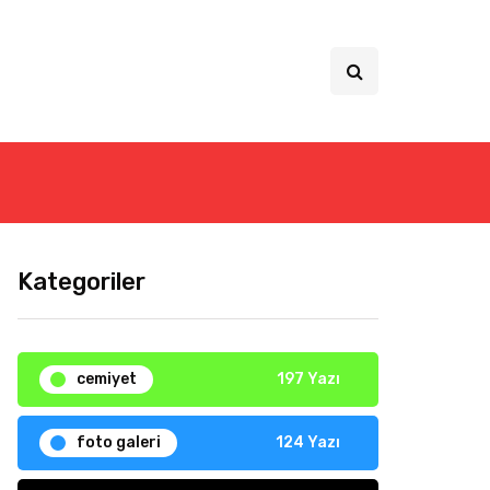
Kategoriler
cemiyet
197 Yazı
foto galeri
124 Yazı