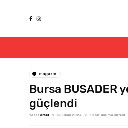
magazin
Bursa BUSADER ye
güçlendi
Yazar
ersel
25 Ocak 2024
1 dak. okuma süresi