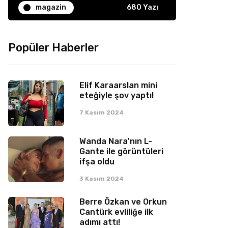
magazin
680 Yazı
Popüler Haberler
Elif Karaarslan mini
eteğiyle şov yaptı!
7 Kasım 2024
Wanda Nara'nın L-
Gante ile görüntüleri
ifşa oldu
3 Kasım 2024
Berre Özkan ve Orkun
Cantürk evliliğe ilk
adımı attı!