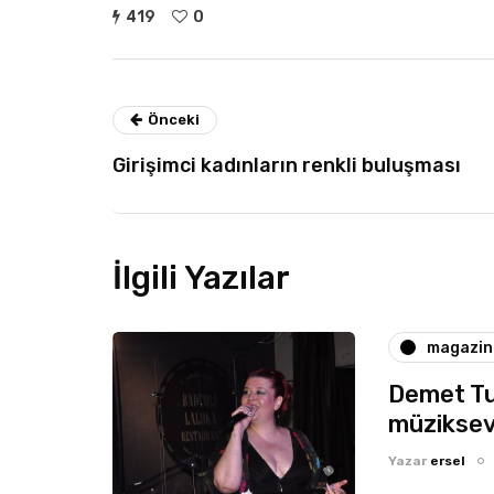
419
0
Önceki
Girişimci kadınların renkli buluşması
İlgili Yazılar
magazin
Demet Tu
müziksev
Yazar
ersel