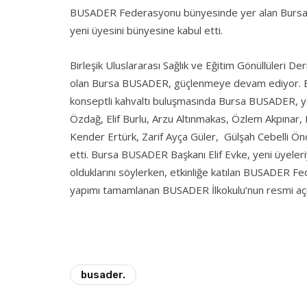
BUSADER Federasyonu bünyesinde yer alan Bursa B
yeni üyesini bünyesine kabul etti.
Birleşik Uluslararası Sağlık ve Eğitim Gönüllüleri 
olan Bursa BUSADER, güçlenmeye devam ediyor. B
konseptli kahvaltı buluşmasında Bursa BUSADER, yeni
Özdağ, Elif Burlu, Arzu Altınmakas, Özlem Akpınar
Kender Ertürk, Zarif Ayça Güler, Gülşah Cebelli Ö
etti. Bursa BUSADER Başkanı Elif Evke, yeni üyeleriy
olduklarını söylerken, etkinliğe katılan BUSADER 
yapımı tamamlanan BUSADER İlkokulu’nun resmi açılı
busader.