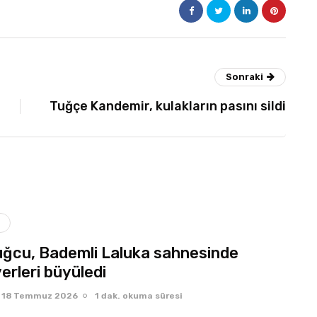
Sonraki
Tuğçe Kandemir, kulakların pasını sildi
ğcu, Bademli Laluka sahnesinde
erleri büyüledi
18 Temmuz 2026
1 dak. okuma süresi