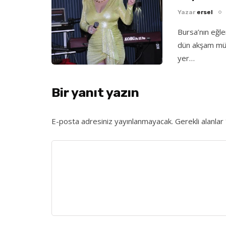
Yazar
ersel
Bursa’nın eğl
dün akşam müz
yer…
Bir yanıt yazın
E-posta adresiniz yayınlanmayacak.
Gerekli alanlar