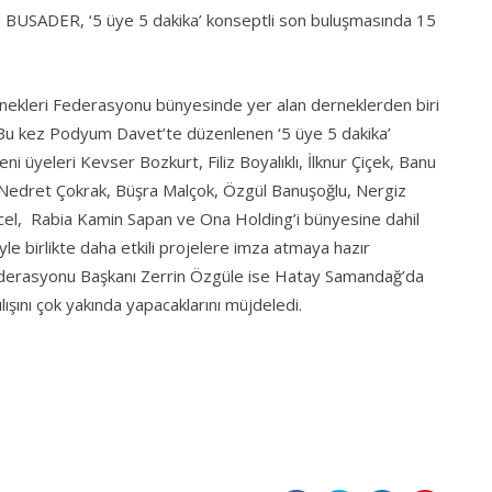
USADER, ‘5 üye 5 dakika’ konseptli son buluşmasında 15
Dernekleri Federasyonu bünyesinde yer alan derneklerden biri
u kez Podyum Davet’te düzenlenen ‘5 üye 5 dakika’
 üyeleri Kevser Bozkurt, Filiz Boyalıklı, İlknur Çiçek, Banu
, Nedret Çokrak, Büşra Malçok, Özgül Banuşoğlu, Nergiz
ncel, Rabia Kamin Sapan ve Ona Holding’i bünyesine dahil
le birlikte daha etkili projelere imza atmaya hazır
Federasyonu Başkanı Zerrin Özgüle ise Hatay Samandağ’da
şını çok yakında yapacaklarını müjdeledi.