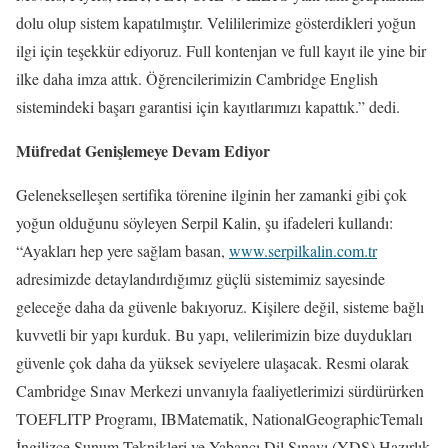
dolu olup sistem kapatılmıştır. Velililerimize gösterdikleri yoğun
ilgi için teşekkür ediyoruz. Full kontenjan ve full kayıt ile yine bir
ilke daha imza attık. Öğrencilerimizin Cambridge English
sistemindeki başarı garantisi için kayıtlarımızı kapattık.” dedi.
Müfredat Genişlemeye Devam Ediyor
Gelenekselleşen sertifika törenine ilginin her zamanki gibi çok
yoğun olduğunu söyleyen Serpil Kalin, şu ifadeleri kullandı:
“Ayakları hep yere sağlam basan,
www.serpilkalin.com.tr
adresimizde detaylandırdığımız
güçlü sistemimiz sayesinde
geleceğe daha da güvenle bakıyoruz. Kişilere değil, sisteme bağlı
kuvvetli bir yapı kurduk. Bu yapı, velilerimizin bize duydukları
güvenle çok daha da yüksek seviyelere ulaşacak. Resmi olarak
Cambridge Sınav Merkezi unvanıyla faaliyetlerimizi sürdürürken
TOEFLITP Programı, IBMatematik, NationalGeographicTemalı
İngilizce Sunum Teknikleri ve Yabancı Dil Sınavı (YDS) Hazırlık