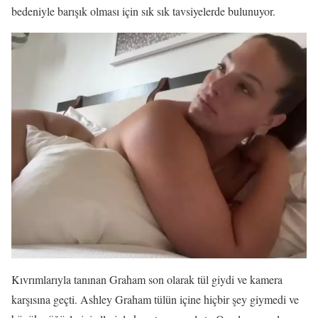
bedeniyle barışık olması için sık sık tavsiyelerde bulunuyor.
Kıvrımlarıyla tanınan Graham son olarak tül giydi ve kamera
karşısına geçti. Ashley Graham tülün içine hiçbir şey giymedi ve