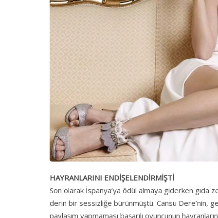
HAYRANLARINI ENDİŞELENDİRMİŞTİ
Son olarak İspanya’ya ödül almaya giderken gıda z
derin bir sessizliğe bürünmüştü. Cansu Dere’nin, 
paylaşım yapmaması başarılı oyuncunun hayranlarını