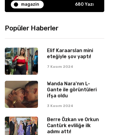
magazin
680 Yazı
Popüler Haberler
Elif Karaarslan mini
eteğiyle şov yaptı!
7 Kasım 2024
Wanda Nara'nın L-
Gante ile görüntüleri
ifşa oldu
3 Kasım 2024
Berre Özkan ve Orkun
Cantürk evliliğe ilk
adımı attı!