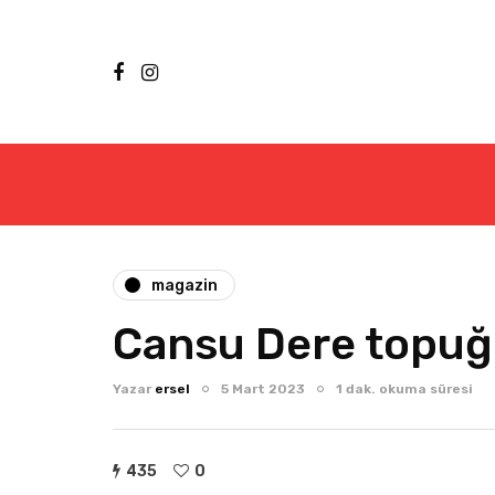
magazin
Cansu Dere topuğu
Yazar
ersel
5 Mart 2023
1 dak. okuma süresi
435
0