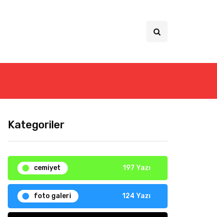
Kategoriler
cemiyet
197 Yazı
foto galeri
124 Yazı