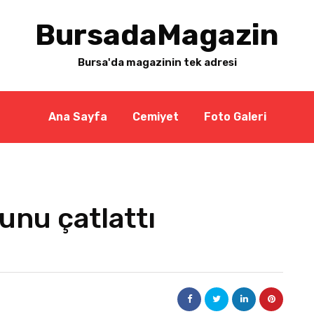
BursadaMagazin
Bursa'da magazinin tek adresi
Ana Sayfa
Cemiyet
Foto Galeri
nu çatlattı