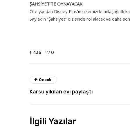
ŞAHSİYET’TE OYNAYACAK
Öte yandan Disney Plus’ın ülkemizde anlaştığı ilk kad
Saylak’ın “Şahsiyet” dizisinde rol alacak ve daha son
435
0
Önceki
Karsu yıkılan evi paylaştı
İlgili Yazılar