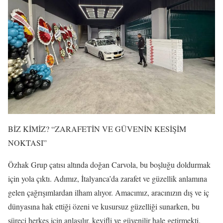
BİZ KİMİZ? “ZARAFETİN VE GÜVENİN KESİŞİM
NOKTASI”
Özhak Grup çatısı altında doğan Carvola, bu boşluğu doldurmak
için yola çıktı. Adımız, İtalyanca’da zarafet ve güzellik anlamına
gelen çağrışımlardan ilham alıyor. Amacımız, aracınızın dış ve iç
dünyasına hak ettiği özeni ve kusursuz güzelliği sunarken, bu
süreci herkes için anlaşılır, keyifli ve güvenilir hale getirmekti.