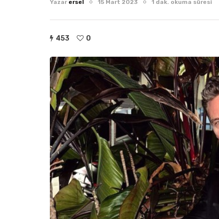
Yazar
ersel
15 Mart 2023
1 dak. okuma süresi
453
0