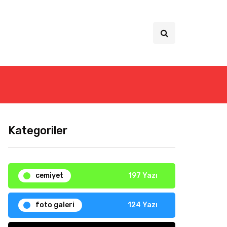
Kategoriler
cemiyet
197 Yazı
foto galeri
124 Yazı