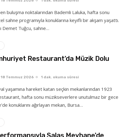
18 Temmuz 2026
1 dak. okuma süresi
ilen buluşma noktalarından Bademli Laluka, hafta sonu
el sahne programıyla konuklarına keyifli bir akşam yaşattı.
tçı Demet Tuğcu, sahne…
huriyet Restaurant’da Müzik Dolu
18 Temmuz 2026
1 dak. okuma süresi
yal yaşamına hareket katan seçkin mekanlarından 1923
staurant, hafta sonu müzikseverlere unutulmaz bir gece
e’de konuklarını ağırlayan mekan, Bursa…
 performansıyla Salaş Meyhane'de