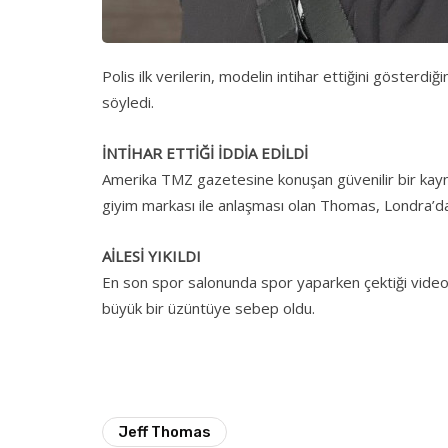
Polis ilk verilerin, modelin intihar ettiğini gösterd
söyledi.
İNTİHAR ETTİĞİ İDDİA EDİLDİ
Amerika TMZ gazetesine konuşan güvenilir bir kayna
giyim markası ile anlaşması olan Thomas, Londra’da b
AİLESİ YIKILDI
En son spor salonunda spor yaparken çektiği videoy
büyük bir üzüntüye sebep oldu.
Jeff Thomas