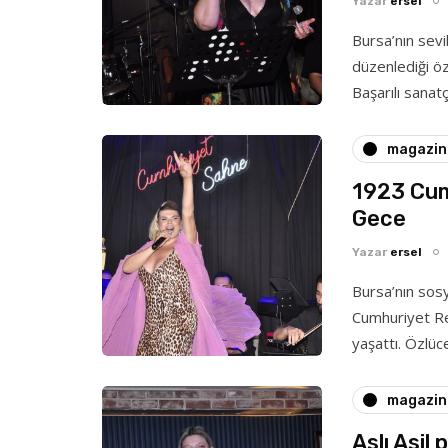
Yazar
ersel
Bursa’nın sev
düzenlediği öz
Başarılı sana
magazin
1923 Cum
Gece
Yazar
ersel
Bursa’nın sos
Cumhuriyet Re
yaşattı. Özlüc
magazin
Aslı Asil