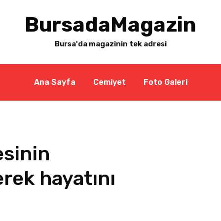
BursadaMagazin
Bursa'da magazinin tek adresi
Ana Sayfa
Cemiyet
Foto Galeri
esinin
rek hayatını