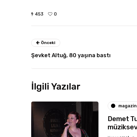
453
0
Önceki
Şevket Altuğ, 80 yaşına bastı
İlgili Yazılar
magazin
Demet Tu
müziksev