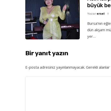
büyük be
Yazar
ersel
Bursa’nın eğl
dün akşam müz
yer…
Bir yanıt yazın
E-posta adresiniz yayınlanmayacak.
Gerekli alanlar