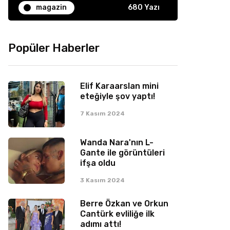
magazin
680 Yazı
Popüler Haberler
Elif Karaarslan mini
eteğiyle şov yaptı!
7 Kasım 2024
Wanda Nara'nın L-
Gante ile görüntüleri
ifşa oldu
3 Kasım 2024
Berre Özkan ve Orkun
Cantürk evliliğe ilk
adımı attı!