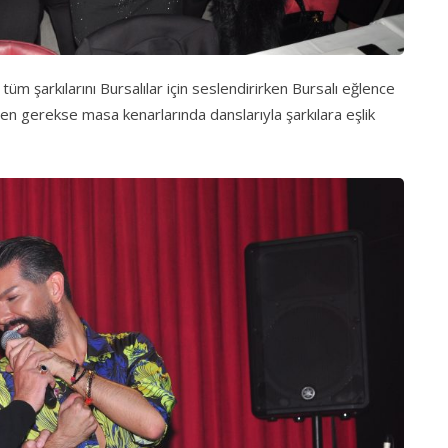
 şarkılarını Bursalılar için seslendirirken Bursalı eğlence
den gerekse masa kenarlarında danslarıyla şarkılara eşlik