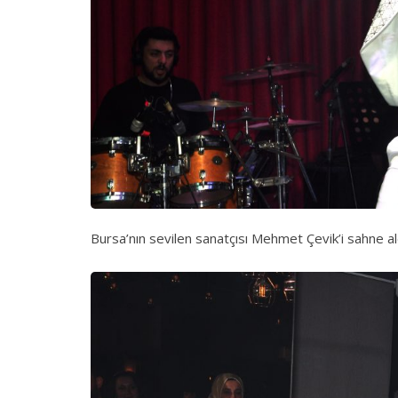
Bursa’nın sevilen sanatçısı Mehmet Çevik’i sahne a