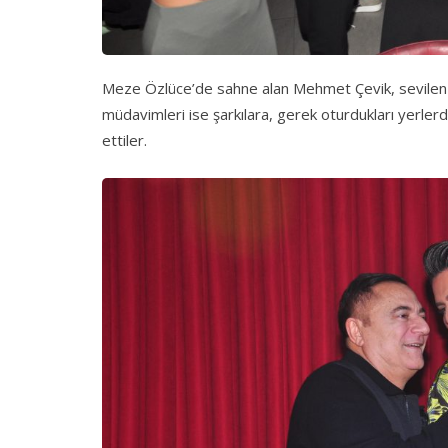
Meze Özlüce’de sahne alan Mehmet Çevik, sevilen tüm
müdavimleri ise şarkılara, gerek oturdukları yerler
ettiler.