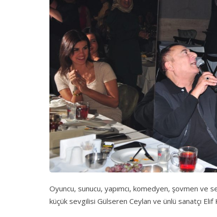
Oyuncu, sunucu, yapımcı, komedyen, şovmen ve ses
küçük sevgilisi Gülseren Ceylan ve ünlü sanatçı Elif