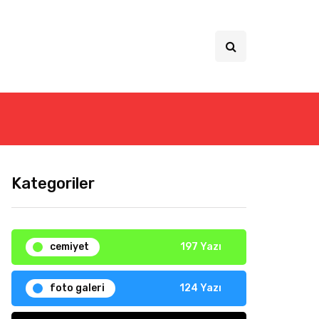
Kategoriler
cemiyet
197 Yazı
foto galeri
124 Yazı