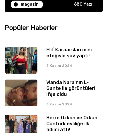
magazin
680 Yazı
Popüler Haberler
Elif Karaarslan mini
eteğiyle şov yaptı!
7 Kasım 2024
Wanda Nara'nın L-
Gante ile görüntüleri
ifşa oldu
3 Kasım 2024
Berre Özkan ve Orkun
Cantürk evliliğe ilk
adımı attı!