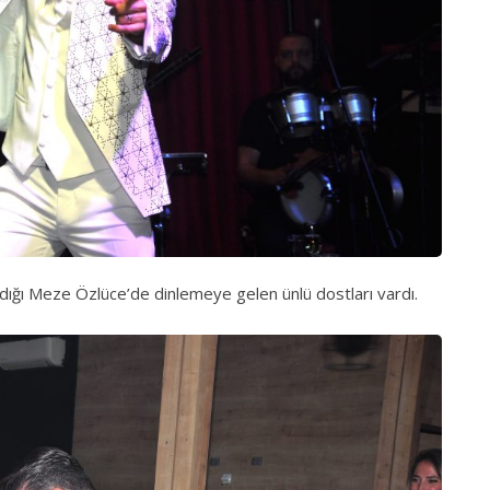
ldığı Meze Özlüce’de dinlemeye gelen ünlü dostları vardı.