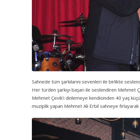
Sahnede tüm şarkılarını sevenleri ile birlikte sesle
Her türden şarkıyı başarı ile seslendiren Mehmet Ç
Mehmet Çevik’i dinlemeye kendisinden 40 yaş küçük s
muziplik yapan Mehmet Ali Erbil sahneye fırlayarak