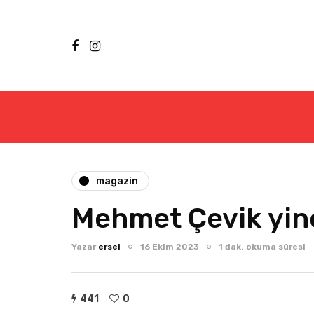
magazin
Mehmet Çevik yin
Yazar
ersel
16 Ekim 2023
1 dak. okuma süresi
441
0