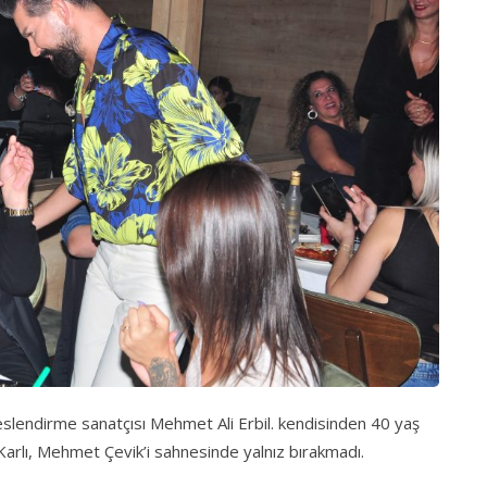
lendirme sanatçısı Mehmet Ali Erbil. kendisinden 40 yaş
 Karlı, Mehmet Çevik’i sahnesinde yalnız bırakmadı.