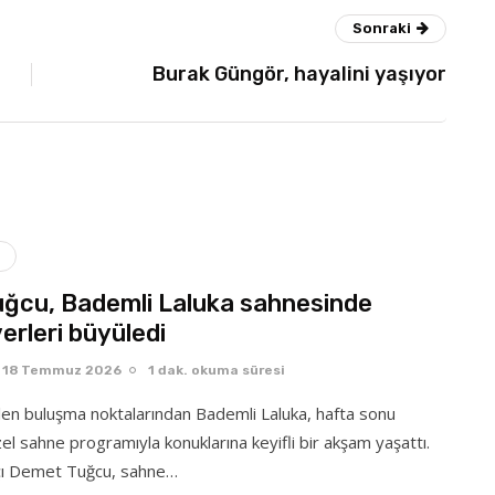
Sonraki
Burak Güngör, hayalini yaşıyor
ğcu, Bademli Laluka sahnesinde
erleri büyüledi
18 Temmuz 2026
1 dak. okuma süresi
ilen buluşma noktalarından Bademli Laluka, hafta sonu
el sahne programıyla konuklarına keyifli bir akşam yaşattı.
tçı Demet Tuğcu, sahne…