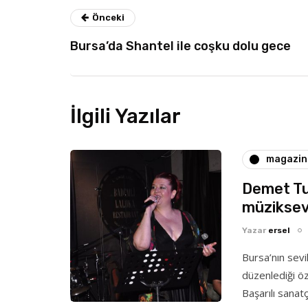
Önceki
Bursa’da Shantel ile coşku dolu gece
İlgili Yazılar
magazin
Demet Tu
müziksev
Yazar
ersel
Bursa’nın sev
düzenlediği öz
Başarılı sana