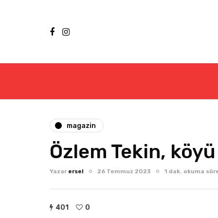
magazin
Özlem Tekin, köyü 
Yazar
ersel
26 Temmuz 2023
1 dak. okuma sür
401
0