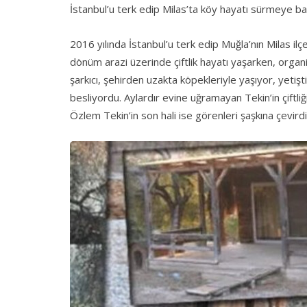
İstanbul’u terk edip Milas’ta köy hayatı sürmeye baş
2016 yılında İstanbul’u terk edip Muğla’nın Milas il
dönüm arazi üzerinde çiftlik hayatı yaşarken, organ
şarkıcı, şehirden uzakta köpekleriyle yaşıyor, yetiş
besliyordu. Aylardır evine uğramayan Tekin’in çiftliğ
Özlem Tekin’in son hali ise görenleri şaşkına çevirdi