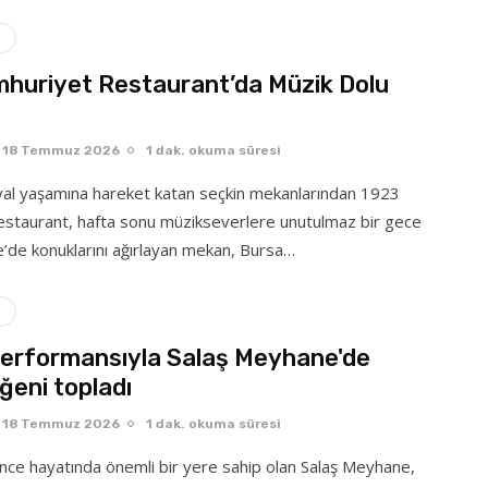
huriyet Restaurant’da Müzik Dolu
18 Temmuz 2026
1 dak. okuma süresi
yal yaşamına hareket katan seçkin mekanlarından 1923
staurant, hafta sonu müzikseverlere unutulmaz bir gece
e’de konuklarını ağırlayan mekan, Bursa…
 performansıyla Salaş Meyhane'de
ğeni topladı
18 Temmuz 2026
1 dak. okuma süresi
ence hayatında önemli bir yere sahip olan Salaş Meyhane,