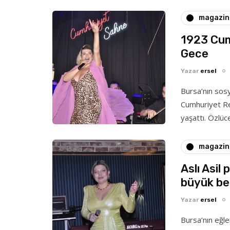
magazin
1923 Cum
Gece
Yazar
ersel
Bursa’nın sos
Cumhuriyet Re
yaşattı. Özlüc
magazin
Aslı Asil
büyük be
Yazar
ersel
Bursa’nın eğl