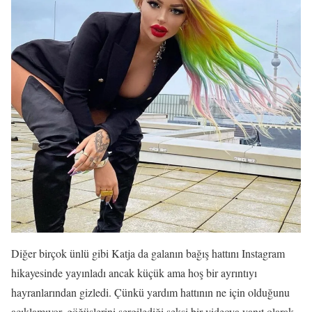
Diğer birçok ünlü gibi Katja da galanın bağış hattını Instagram
hikayesinde yayınladı ancak küçük ama hoş bir ayrıntıyı
hayranlarından gizledi. Çünkü yardım hattının ne için olduğunu
açıklamıyor, göğüslerini sergilediği seksi bir videoya yanıt olarak