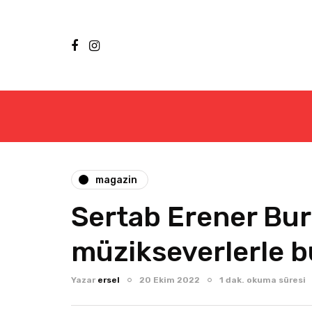
magazin
Sertab Erener Bur
müzikseverlerle b
Yazar
ersel
20 Ekim 2022
1 dak. okuma süresi