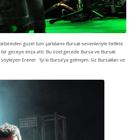
rbirinden güzel tüm şarkılarını Bursalı sevenleriyle birlikte
 bir geceye imza attı. Bu özel gecede Bursa ve Bursalı
 söyleyen Erener ‘İyi ki Bursa’ya gelmişim. Siz Bursalıları ve