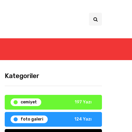
Kategoriler
cemiyet
197 Yazı
foto galeri
124 Yazı