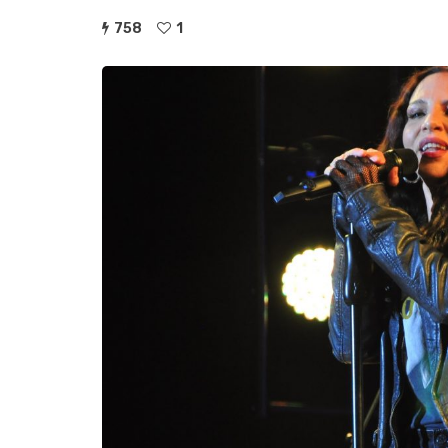
758
1