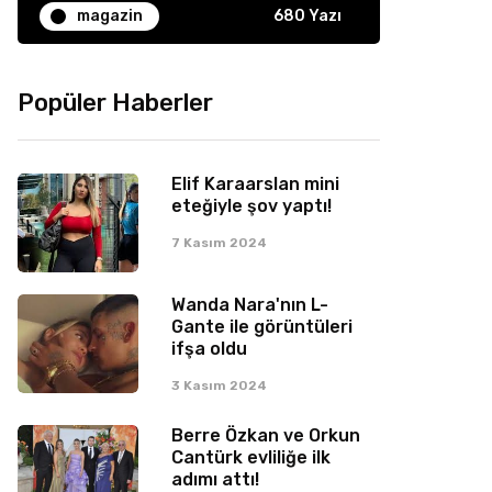
magazin
680 Yazı
Popüler Haberler
Elif Karaarslan mini
eteğiyle şov yaptı!
7 Kasım 2024
Wanda Nara'nın L-
Gante ile görüntüleri
ifşa oldu
3 Kasım 2024
Berre Özkan ve Orkun
Cantürk evliliğe ilk
adımı attı!