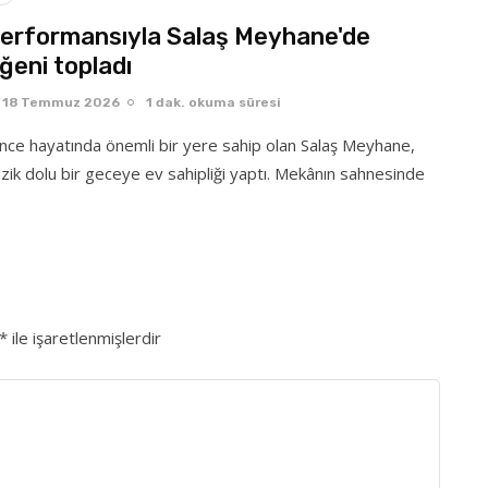
 performansıyla Salaş Meyhane'de
ğeni topladı
18 Temmuz 2026
1 dak. okuma süresi
ence hayatında önemli bir yere sahip olan Salaş Meyhane,
ik dolu bir geceye ev sahipliği yaptı. Mekânın sahnesinde
*
ile işaretlenmişlerdir