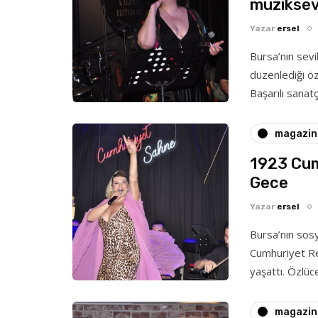
müziksev
Yazar
ersel
Bursa’nın sev
düzenlediği öz
Başarılı sana
magazin
1923 Cum
Gece
Yazar
ersel
Bursa’nın sos
Cumhuriyet Re
yaşattı. Özlüc
magazin