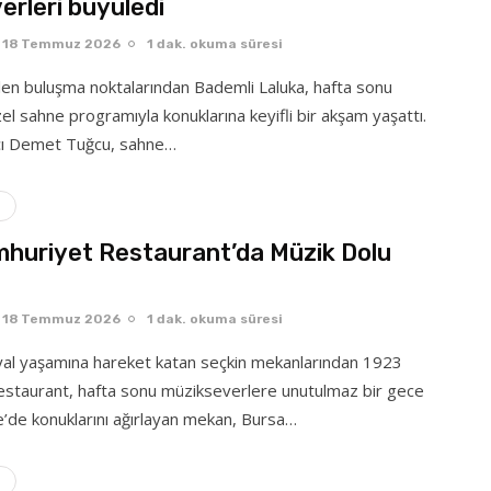
erleri büyüledi
18 Temmuz 2026
1 dak. okuma süresi
ilen buluşma noktalarından Bademli Laluka, hafta sonu
el sahne programıyla konuklarına keyifli bir akşam yaşattı.
tçı Demet Tuğcu, sahne…
huriyet Restaurant’da Müzik Dolu
18 Temmuz 2026
1 dak. okuma süresi
yal yaşamına hareket katan seçkin mekanlarından 1923
staurant, hafta sonu müzikseverlere unutulmaz bir gece
e’de konuklarını ağırlayan mekan, Bursa…