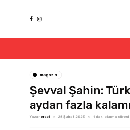
magazin
Şevval Şahin: Türk
aydan fazla kala
Yazar
ersel
25 Şubat 2023
1 dak. okuma süresi