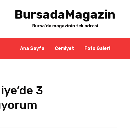
BursadaMagazin
Bursa'da magazinin tek adresi
Ana Sayfa
Cemiyet
Foto Galeri
iye’de 3
mıyorum