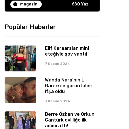
magazin
680 Yazı
Popüler Haberler
Elif Karaarslan mini
eteğiyle şov yaptı!
7 Kasım 2024
Wanda Nara'nın L-
Gante ile görüntüleri
ifşa oldu
3 Kasım 2024
Berre Özkan ve Orkun
Cantürk evliliğe ilk
adımı attı!