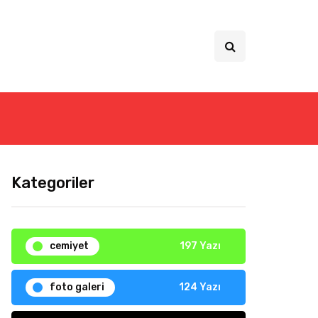
Kategoriler
cemiyet
197 Yazı
foto galeri
124 Yazı