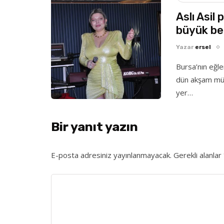
Aslı Asil
büyük be
Yazar
ersel
Bursa’nın eğl
dün akşam müz
yer…
Bir yanıt yazın
E-posta adresiniz yayınlanmayacak.
Gerekli alanlar