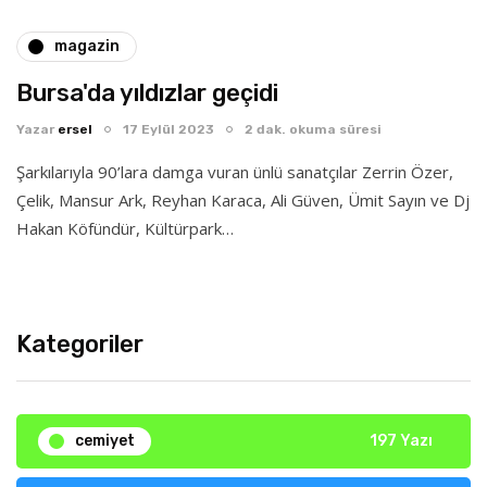
magazin
Bursa'da yıldızlar geçidi
Yazar
ersel
17 Eylül 2023
2 dak. okuma süresi
Şarkılarıyla 90’lara damga vuran ünlü sanatçılar Zerrin Özer,
Çelik, Mansur Ark, Reyhan Karaca, Ali Güven, Ümit Sayın ve Dj
Hakan Köfündür, Kültürpark…
Kategoriler
cemiyet
197 Yazı