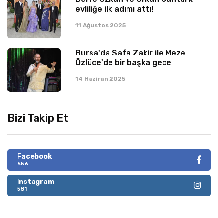
evliliğe ilk adımı attı!
11 Ağustos 2025
Bursa'da Safa Zakir ile Meze
Özlüce'de bir başka gece
14 Haziran 2025
Bizi Takip Et
Facebook
656
Instagram
581