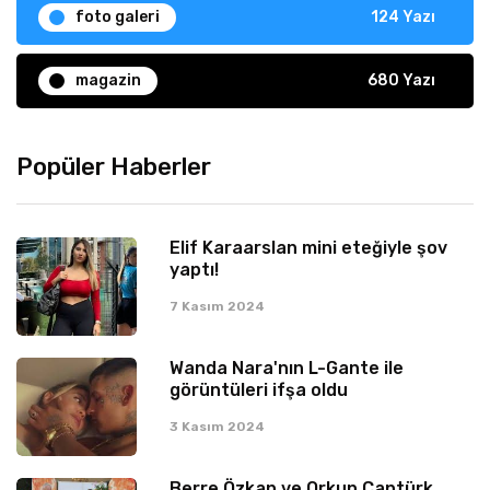
foto galeri
124 Yazı
magazin
680 Yazı
Popüler Haberler
Elif Karaarslan mini eteğiyle şov
yaptı!
7 Kasım 2024
Wanda Nara'nın L-Gante ile
görüntüleri ifşa oldu
3 Kasım 2024
Berre Özkan ve Orkun Cantürk