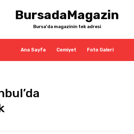
BursadaMagazin
Bursa'da magazinin tek adresi
Ana Sayfa
Cemiyet
Foto Galeri
nbul’da
k