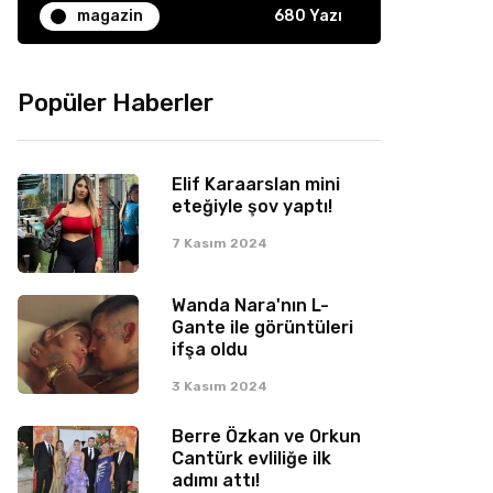
magazin
680 Yazı
Popüler Haberler
Elif Karaarslan mini
eteğiyle şov yaptı!
7 Kasım 2024
Wanda Nara'nın L-
Gante ile görüntüleri
ifşa oldu
3 Kasım 2024
Berre Özkan ve Orkun
Cantürk evliliğe ilk
adımı attı!