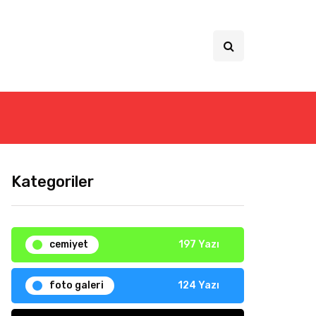
Kategoriler
cemiyet
197 Yazı
foto galeri
124 Yazı