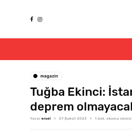
magazin
Tuğba Ekinci: İsta
deprem olmayaca
Yazar
ersel
27 Şubat 2023
1 dak. okuma süresi