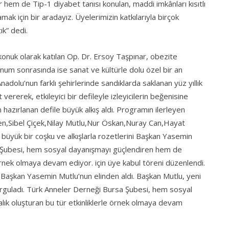
hem de Tip-1 diyabet tanısı konulan, maddi imkânları kısıtlı
k için bir aradayız. Üyelerimizin katkılarıyla birçok
ık” dedi.
konuk olarak katılan Op. Dr. Ersoy Taşpınar, obezite
unum sonrasında ise sanat ve kültürle dolu özel bir an
adolu’nun farklı şehirlerinde sandıklarda saklanan yüz yıllık
vererek, etkileyici bir defileyle izleyicilerin beğenisine
 hazırlanan defile büyük alkış aldı. Programın ilerleyen
en,Sibel Çiçek,Nilay Mutlu,Nur Öskan,Nuray Can,Hayat
 büyük bir coşku ve alkışlarla rozetlerini Başkan Yasemin
a Şubesi, hem sosyal dayanışmayı güçlendiren hem de
 örnek olmaya devam ediyor. için üye kabul töreni düzenlendi.
ni Başkan Yasemin Mutlu’nun elinden aldı. Başkan Mutlu, yeni
 vurguladı. Türk Anneler Derneği Bursa Şubesi, hem sosyal
ık oluşturan bu tür etkinliklerle örnek olmaya devam