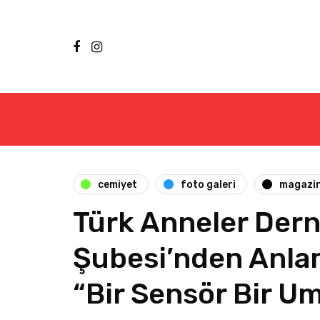
cemiyet
foto galeri
magazi
Türk Anneler Dern
Şubesi’nden Anla
“Bir Sensör Bir U