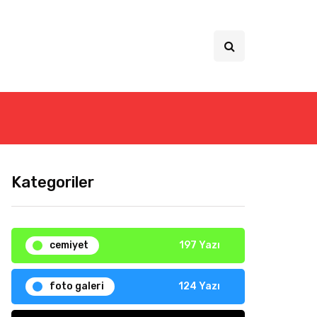
Kategoriler
cemiyet
197 Yazı
foto galeri
124 Yazı