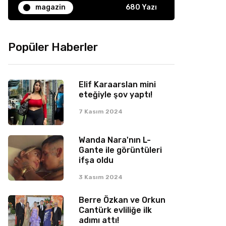
magazin
680 Yazı
Popüler Haberler
Elif Karaarslan mini
eteğiyle şov yaptı!
7 Kasım 2024
Wanda Nara'nın L-
Gante ile görüntüleri
ifşa oldu
3 Kasım 2024
Berre Özkan ve Orkun
Cantürk evliliğe ilk
adımı attı!