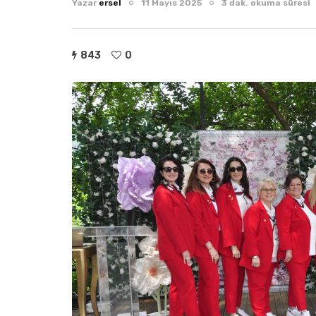
Yazar
ersel
11 Mayıs 2025
3 dak. okuma süresi
843
0