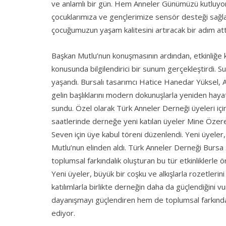
ve anlamlı bir gün. Hem Anneler Günümüzü kutluyor 
çocuklarımıza ve gençlerimize sensör desteği sağlama
çocuğumuzun yaşam kalitesini artıracak bir adım att
Başkan Mutlu’nun konuşmasının ardından, etkinliğe 
konusunda bilgilendirici bir sunum gerçekleştirdi. S
yaşandı. Bursalı tasarımcı Hatice Hanedar Yüksel, An
gelin başlıklarını modern dokunuşlarla yeniden hayat 
sundu. Özel olarak Türk Anneler Derneği üyeleri için
saatlerinde derneğe yeni katılan üyeler Mine Özer
Seven için üye kabul töreni düzenlendi. Yeni üyeler,
Mutlu’nun elinden aldı. Türk Anneler Derneği Burs
toplumsal farkındalık oluşturan bu tür etkinliklerle
Yeni üyeler, büyük bir coşku ve alkışlarla rozetleri
katılımlarla birlikte derneğin daha da güçlendiğini
dayanışmayı güçlendiren hem de toplumsal farkındal
ediyor.