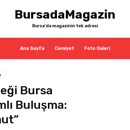
BursadaMagazin
Bursa'da magazinin tek adresi
Ana Sayfa
Cemiyet
Foto Galeri
n
eği Bursa
mlı Buluşma:
mut”