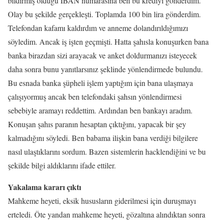
bildirmiş olduğu IBAN numarasına ben bu krediyi gönderdim.
Olay bu şekilde gerçekleşti. Toplamda 100 bin lira gönderdim.
Telefondan kafamı kaldırdım ve anneme dolandırıldığımızı
söyledim. Ancak iş işten geçmişti. Hatta şahısla konuşurken bana
banka birazdan sizi arayacak ve anket doldurmanızı isteyecek
daha sonra bunu yanıtlarsınız şeklinde yönlendirmede bulundu.
Bu esnada banka şüpheli işlem yaptığım için bana ulaşmaya
çalışıyormuş ancak ben telefondaki şahsın yönlendirmesi
sebebiyle aramayı reddettim. Ardından ben bankayı aradım.
Konuşan şahıs paranın hesaptan çıktığını, yapacak bir şey
kalmadığını söyledi. Ben babama ilişkin bana verdiği bilgilere
nasıl ulaştıklarını sordum. Bazen sistemlerin hacklendiğini ve bu
şekilde bilgi aldıklarını ifade ettiler.
Yakalama kararı çıktı
Mahkeme heyeti, eksik hususların giderilmesi için duruşmayı
erteledi. Öte yandan mahkeme heyeti, gözaltına alındıktan sonra