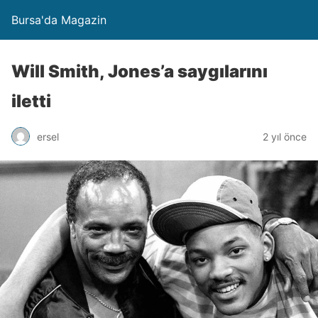
Bursa'da Magazin
Will Smith, Jones’a saygılarını
iletti
ersel
2 yıl önce