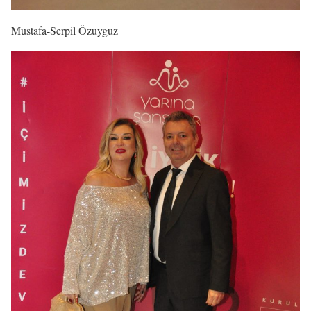
Mustafa-Serpil Özuyguz