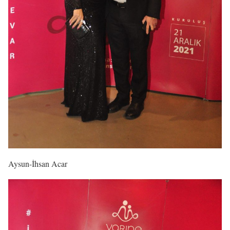
Aysun-İhsan Acar