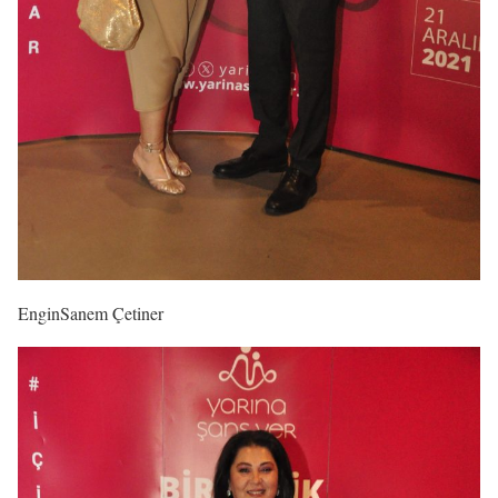
EnginSanem Çetiner