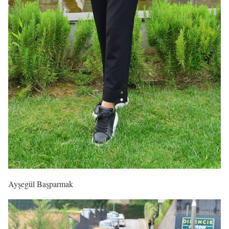
Ayşegül Başparmak