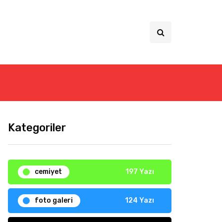
Kategoriler
cemiyet
197 Yazı
foto galeri
124 Yazı