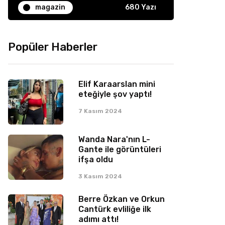
magazin
680 Yazı
Popüler Haberler
Elif Karaarslan mini
eteğiyle şov yaptı!
7 Kasım 2024
Wanda Nara'nın L-
Gante ile görüntüleri
ifşa oldu
3 Kasım 2024
Berre Özkan ve Orkun
Cantürk evliliğe ilk
adımı attı!