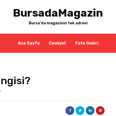
BursadaMagazin
Bursa'da magazinin tek adresi
Ana Sayfa
Cemiyet
Foto Galeri
angisi?
i