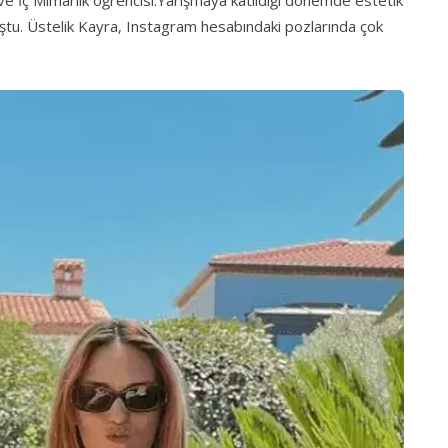
e İç Mimarlık öğrencisi.Yarışmaya katıldığı dönemde estetik
ştu. Üstelik Kayra, Instagram hesabındaki pozlarında çok