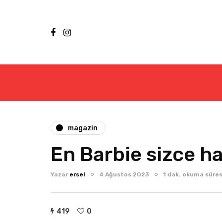
magazin
En Barbie sizce h
Yazar
ersel
4 Ağustos 2023
1 dak. okuma süres
419
0