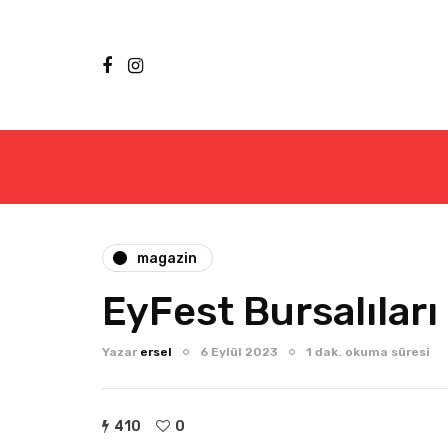
magazin
EyFest Bursalıları
Yazar
ersel
6 Eylül 2023
1 dak. okuma süresi
410
0