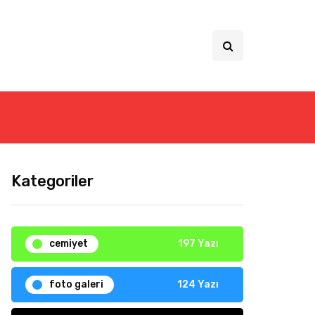
Kategoriler
cemiyet
197 Yazı
foto galeri
124 Yazı