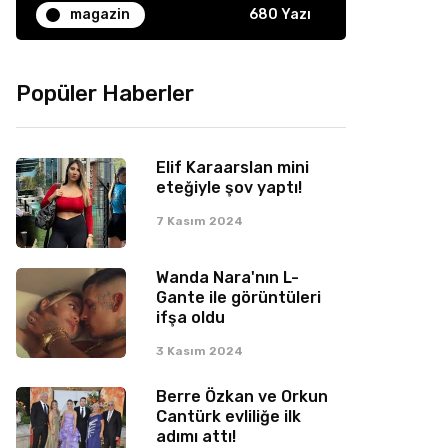
magazin
680 Yazı
Popüler Haberler
Elif Karaarslan mini
eteğiyle şov yaptı!
7 Kasım 2024
Wanda Nara'nın L-
Gante ile görüntüleri
ifşa oldu
3 Kasım 2024
Berre Özkan ve Orkun
Cantürk evliliğe ilk
adımı attı!