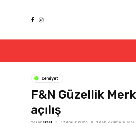
cemiyet
F&N Güzellik Merk
açılış
Yazar
ersel
19 Aralık 2023
1 dak. okuma süresi