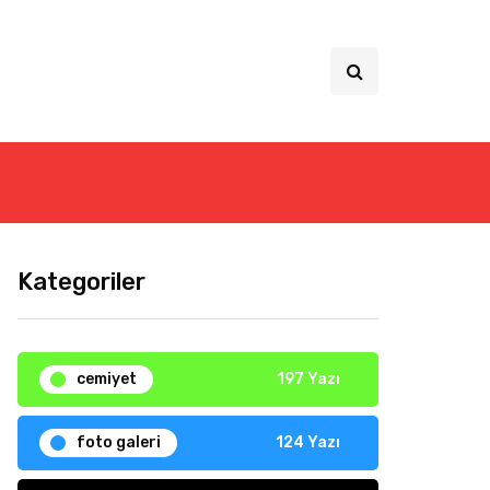
Kategoriler
cemiyet
197 Yazı
foto galeri
124 Yazı