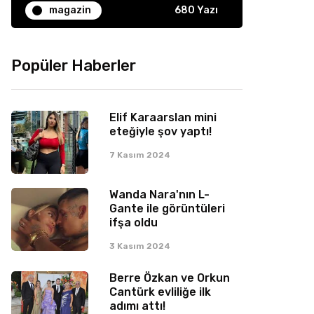
magazin
680 Yazı
Popüler Haberler
Elif Karaarslan mini
eteğiyle şov yaptı!
7 Kasım 2024
Wanda Nara'nın L-
Gante ile görüntüleri
ifşa oldu
3 Kasım 2024
Berre Özkan ve Orkun
Cantürk evliliğe ilk
adımı attı!